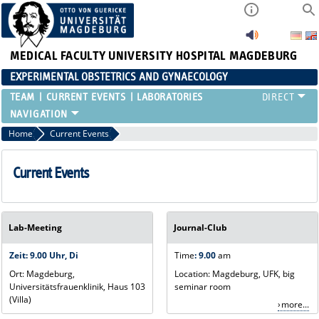
MEDICAL FACULTY
UNIVERSITY HOSPITAL MAGDEBURG
EXPERIMENTAL OBSTETRICS AND GYNAECOLOGY
TEAM
CURRENT EVENTS
LABORATORIES
Home
Current Events
Current Events
Lab-Meeting
Journal-Club
Zeit: 9.00 Uhr, Di
Time
:
9.00
am
Ort: Magdeburg,
Location: Magdeburg, UFK, big
Universitätsfrauenklinik, Haus 103
seminar room
(Villa)
more...