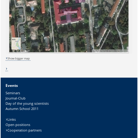
Sicherheitsabfrage:
Show bigger map
Events
Lösung:
Seminars
Journal-Club
Day of the young scientists
Autumn School 2011
Links
Open positions
Cooperation partners